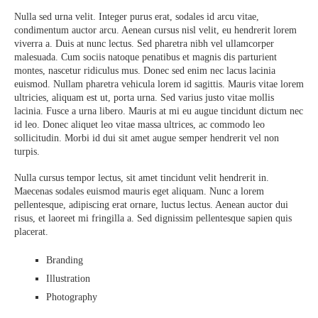
Nulla sed urna velit. Integer purus erat, sodales id arcu vitae,
condimentum auctor arcu. Aenean cursus nisl velit, eu hendrerit lorem
viverra a. Duis at nunc lectus. Sed pharetra nibh vel ullamcorper
malesuada. Cum sociis natoque penatibus et magnis dis parturient
montes, nascetur ridiculus mus. Donec sed enim nec lacus lacinia
euismod. Nullam pharetra vehicula lorem id sagittis. Mauris vitae lorem
ultricies, aliquam est ut, porta urna. Sed varius justo vitae mollis
lacinia. Fusce a urna libero. Mauris at mi eu augue tincidunt dictum nec
id leo. Donec aliquet leo vitae massa ultrices, ac commodo leo
sollicitudin. Morbi id dui sit amet augue semper hendrerit vel non
turpis.
Nulla cursus tempor lectus, sit amet tincidunt velit hendrerit in.
Maecenas sodales euismod mauris eget aliquam. Nunc a lorem
pellentesque, adipiscing erat ornare, luctus lectus. Aenean auctor dui
risus, et laoreet mi fringilla a. Sed dignissim pellentesque sapien quis
placerat.
Branding
Illustration
Photography