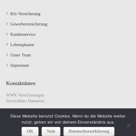
Kfz-Versicherung
Gewerbeversicherung
Kundenservice
Lebensphasen
Unser Team
Impressum
Kontaktdaten
WWK Versicherungen
Servicebüro Hannover
Engelbosteler Damm 8
Diese Website benutzt Cookies. Wenn du die Website weiter
30167 Hannover
nutzt, gehen wir von deinem Einverständnis aus.
0511 1697198
0511 1697729
OK
Nein
Datenschutzerklärung
info@wwk-hannover.com